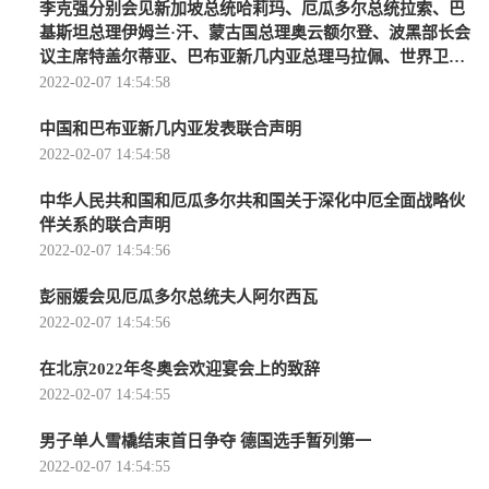
李克强分别会见新加坡总统哈莉玛、厄瓜多尔总统拉索、巴
基斯坦总理伊姆兰·汗、蒙古国总理奥云额尔登、波黑部长会
议主席特盖尔蒂亚、巴布亚新几内亚总理马拉佩、世界卫生
组织总干事谭德塞、世界知识产权组织总干事邓
2022-02-07 14:54:58
中国和巴布亚新几内亚发表联合声明
2022-02-07 14:54:58
中华人民共和国和厄瓜多尔共和国关于深化中厄全面战略伙
伴关系的联合声明
2022-02-07 14:54:56
彭丽媛会见厄瓜多尔总统夫人阿尔西瓦
2022-02-07 14:54:56
在北京2022年冬奥会欢迎宴会上的致辞
2022-02-07 14:54:55
男子单人雪橇结束首日争夺 德国选手暂列第一
2022-02-07 14:54:55