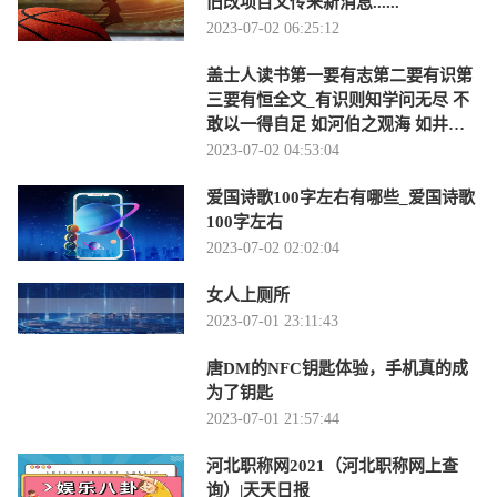
旧改项目又传来新消息......
2023-07-02 06:25:12
盖士人读书第一要有志第二要有识第
三要有恒全文_有识则知学问无尽 不
敢以一得自足 如河伯之观海 如井蛙
之窥天 皆-当前时讯
2023-07-02 04:53:04
爱国诗歌100字左右有哪些_爱国诗歌
100字左右
2023-07-02 02:02:04
女人上厕所
2023-07-01 23:11:43
唐DM的NFC钥匙体验，手机真的成
为了钥匙
2023-07-01 21:57:44
河北职称网2021（河北职称网上查
询）|天天日报