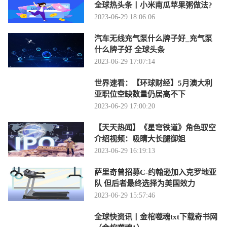
全球热头条丨小米南瓜苹果粥做法?
2023-06-29 18:06:06
汽车无线充气泵什么牌子好_充气泵
什么牌子好 全球头条
2023-06-29 17:07:14
世界速看：【环球财经】5月澳大利
亚职位空缺数量仍居高不下
2023-06-29 17:00:20
【天天热闻】《星穹铁道》角色驭空
介绍视频：吸睛大长腿御姐
2023-06-29 16:19:13
萨里奇曾招募C-约翰逊加入克罗地亚
队 但后者最终选择为美国效力
2023-06-29 15:57:46
全球快资讯丨金棺噬魂txt下载奇书网