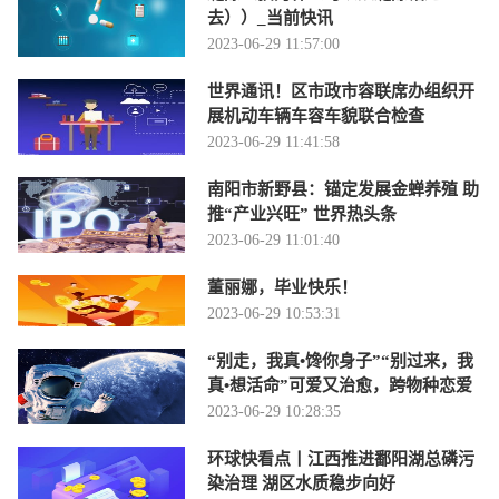
去））_当前快讯
2023-06-29 11:57:00
世界通讯！区市政市容联席办组织开
展机动车辆车容车貌联合检查
2023-06-29 11:41:58
南阳市新野县：锚定发展金蝉养殖 助
推“产业兴旺” 世界热头条
2023-06-29 11:01:40
董丽娜，毕业快乐！
2023-06-29 10:53:31
“别走，我真•馋你身子”“别过来，我
真•想活命”可爱又治愈，跨物种恋爱
2023-06-29 10:28:35
环球快看点丨江西推进鄱阳湖总磷污
染治理 湖区水质稳步向好