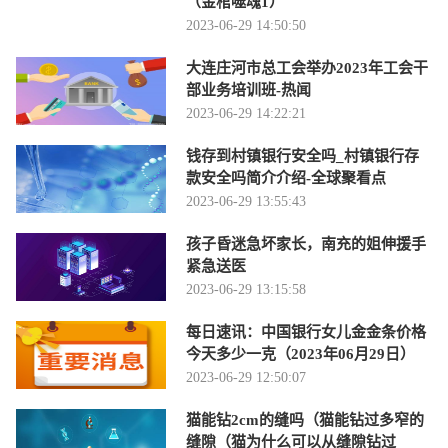
（金棺噬魂1）
2023-06-29 14:50:50
大连庄河市总工会举办2023年工会干
部业务培训班-热闻
2023-06-29 14:22:21
钱存到村镇银行安全吗_村镇银行存
款安全吗简介介绍-全球聚看点
2023-06-29 13:55:43
孩子昏迷急坏家长，南充的姐伸援手
紧急送医
2023-06-29 13:15:58
每日速讯：中国银行女儿金金条价格
今天多少一克（2023年06月29日）
2023-06-29 12:50:07
猫能钻2cm的缝吗（猫能钻过多窄的
缝隙（猫为什么可以从缝隙钻过