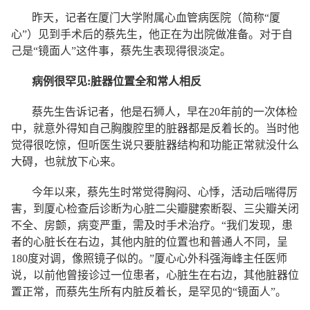
昨天，记者在厦门大学附属心血管病医院（简称“厦
心”）见到手术后的蔡先生，他正在为出院做准备。对于自
己是“镜面人”这件事，蔡先生表现得很淡定。
病例很罕见:脏器位置全和常人相反
蔡先生告诉记者，他是石狮人，早在20年前的一次体检
中，就意外得知自己胸腹腔里的脏器都是反着长的。当时他
觉得很吃惊，但听医生说只要脏器结构和功能正常就没什么
大碍，也就放下心来。
今年以来，蔡先生时常觉得胸闷、心悸，活动后喘得厉
害，到厦心检查后诊断为心脏二尖瓣腱索断裂、三尖瓣关闭
不全、房颤，病变严重，需及时手术治疗。“我们发现，患
者的心脏长在右边，其他内脏的位置也和普通人不同，呈
180度对调，像照镜子似的。”厦心心外科强海峰主任医师
说，以前他曾接诊过一位患者，心脏生在右边，其他脏器位
置正常，而蔡先生所有内脏反着长，是罕见的“镜面人”。