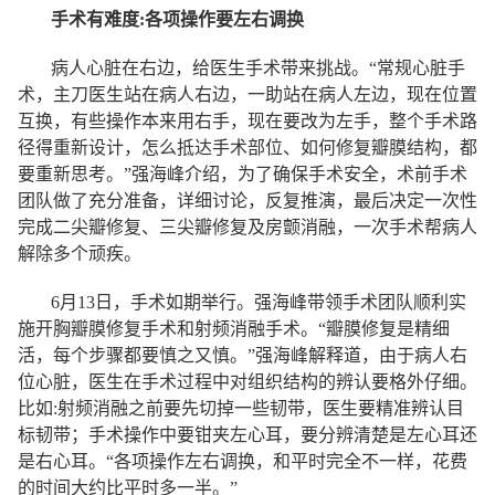
手术有难度:各项操作要左右调换
病人心脏在右边，给医生手术带来挑战。“常规心脏手
术，主刀医生站在病人右边，一助站在病人左边，现在位置
互换，有些操作本来用右手，现在要改为左手，整个手术路
径得重新设计，怎么抵达手术部位、如何修复瓣膜结构，都
要重新思考。”强海峰介绍，为了确保手术安全，术前手术
团队做了充分准备，详细讨论，反复推演，最后决定一次性
完成二尖瓣修复、三尖瓣修复及房颤消融，一次手术帮病人
解除多个顽疾。
6月13日，手术如期举行。强海峰带领手术团队顺利实
施开胸瓣膜修复手术和射频消融手术。“瓣膜修复是精细
活，每个步骤都要慎之又慎。”强海峰解释道，由于病人右
位心脏，医生在手术过程中对组织结构的辨认要格外仔细。
比如:射频消融之前要先切掉一些韧带，医生要精准辨认目
标韧带；手术操作中要钳夹左心耳，要分辨清楚是左心耳还
是右心耳。“各项操作左右调换，和平时完全不一样，花费
的时间大约比平时多一半。”