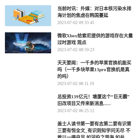
当前时讯：外媒：对日本核污染水排
海计划的焦虑在韩国蔓延
2023-07-02 09:33:45
微软Xbox给索尼提供的游戏存在大量
过时游戏 观点
2023-07-02 08:59:23
天天要闻：一千多的苹果官换机能买
吗（一千多块苹果13pro官换机是真
的吗）
2023-07-02 08:11:19
总投资139亿元！塘厦这个“巨无霸”
旧改项目又传来新消息......
2023-07-02 06:25:12
盖士人读书第一要有志第二要有识第
三要有恒全文_有识则知学问无尽 不
敢以一得自足 如河伯之观海 如井蛙