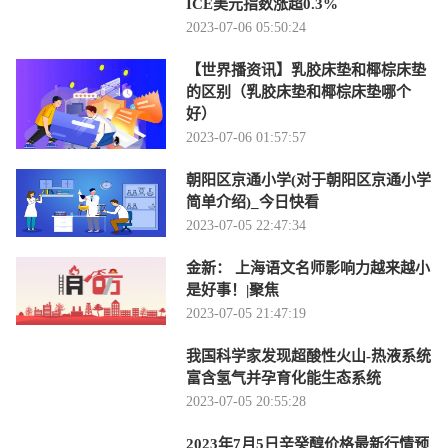
ICE美元指数涨超0.3%
2023-07-06 05:50:24
【世界播资讯】乳胶床垫和椰棕床垫
的区别（乳胶床垫和椰棕床垫哪个
好）
2023-07-06 01:57:57
朝阳区京通小学(对于朝阳区京通小学
简单介绍)_今日快看
2023-07-05 22:47:34
金新： 上海语文名师影响力越来越小
是好事！|聚焦
2023-07-05 21:47:19
我国科学家发现超酸性火山-热液系统
富含氢气并孕育化能生态系统
2023-07-05 20:55:28
2023年7月5日辛癸醇价格最新行情预