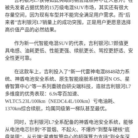
吉利银河L7获得如此亮眼的销售成绩并不让人意外。在
被先发者占据优势的15万级电混SUV市场，其实还有很大
存量空间，因为现有车型并不能完全满足用户需求。而“后
来者”吉利银河L7销量上的成功突围，正是用户更愿意选择
高价值产品的必然结果。
作为新一代智能电混SUV的代表，吉利银河L7颜值更
具电感、油耗更低、性能更强、续航更长、驾控更舒适、安
全性更可靠。
在这款车上，吉利投入了“新一代雷神电混8848动力系
统、神盾电池安全系统、原生智能座舱系统银河N OS、星
睿智算中心”等一系列重磅自研尖端科技，造就吉利银河L7
多维度的优秀表现：6.9s零百加速、
WLTC5.23L/100km（NEDC4.4L/100km）亏电油耗、
1370km综合续航，均属同级第一梯队甚至最优。
同时，吉利银河L7全系配备的神盾电池安全系统，能够
从电池电芯针刺“不冒烟、不起火、不爆炸”到整车硬核“底
盘装甲”，从云端“星睿智算中心的超强算力支持”到全车深