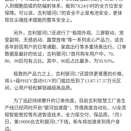
入到细胞层级的防辐射体系，做到7X24小时的全方位安全
保障。可以说，吉利银河L7的安全不止是电池安全，更体
现在尖端技术赋能的整车安全上。
另外，吉利银河L7还进行了“极简外观、三屏联动、宠
爱副驾、无感启动、露营放电”等一系列走心产品力，适合
各年龄层用户的日常通勤、家庭出行等多重场景出行。订单
数据是最好的佐证，吉利银河L7首月购车用户中，70、
80、90后均有占比。其中，90后占比最多，为50.93%。
极致的产品力之上，吉利银河L7还提供更普惠的价格，
将A+级PHEV混动SUV的门槛拉低到了13.87-17.37万元区
间，让用户轻松解锁越级高品质。
为了追赶持续攀升的订单热度，目前吉利智慧工厂各生
产线已经同时开启“银河加速度”，凭借高度自动化、AI全流
程智能管控等先进智造技术，全力保交付、保品质。7月3
日，第10000台吉利银河L7下线，新车将加速来到用户身
边。