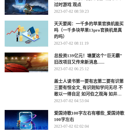
过时游戏 观点
2023-07-02 08:59:23
天天要闻：一千多的苹果官换机能买
吗（一千多块苹果13pro官换机是真
的吗）
2023-07-02 08:11:19
总投资139亿元！塘厦这个“巨无霸”
旧改项目又传来新消息......
2023-07-02 06:25:12
盖士人读书第一要有志第二要有识第
三要有恒全文_有识则知学问无尽 不
敢以一得自足 如河伯之观海 如井蛙
之窥天 皆-当前时讯
2023-07-02 04:53:04
爱国诗歌100字左右有哪些_爱国诗歌
100字左右
2023-07-02 02:02:04