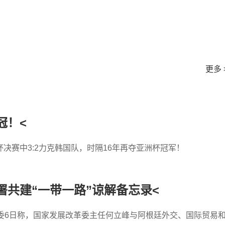
更多 
冠！<
决赛中3:2力克韩国队，时隔16年再夺亚洲杯冠军！
共建“一带一路”谅解备忘录<
委6日称，国家发展改革委主任何立峰与阿根廷外交、国际贸易