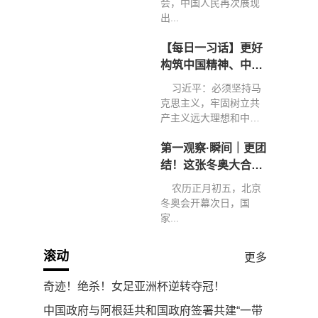
会，中国人民再次展现
出...
【每日一习话】更好
构筑中国精神、中国
价值、中国力量
习近平：必须坚持马
克思主义，牢固树立共
产主义远大理想和中国
特色...
第一观察·瞬间｜更团
结！这张冬奥大合影
弥足珍贵
农历正月初五，北京
冬奥会开幕次日，国
家...
滚动
更多
奇迹！绝杀！女足亚洲杯逆转夺冠！
中国政府与阿根廷共和国政府签署共建“一带