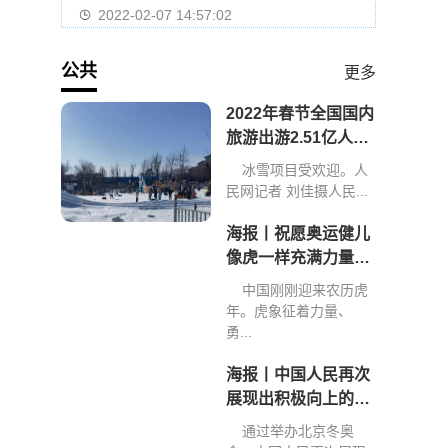
2022-02-07 14:57:02
公共
更多
2022年春节全国国内
旅游出游2.51亿人次
旅游收入2891.98亿
冰雪项目受欢迎。人
元
民网记者 刘佳摄人民...
海报丨祝愿奥运健儿
像虎一样充满力量、
创造佳绩
中国刚刚迎来农历虎
年。虎象征着力量、
勇...
海报丨中国人民再次
展现出积极向上的精
神和力量
通过举办北京冬奥