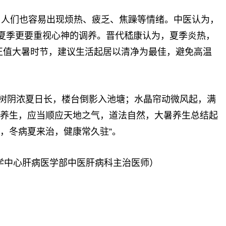
，人们也容易出现烦热、疲乏、焦躁等情绪。中医认为，
夏季更要重视心神的调养。晋代嵇康认为，夏季炎热，
。正值大暑时节，建议生活起居以清净为最佳，避免高温
绿树阴浓夏日长，楼台倒影入池塘；水晶帘动微风起，满
。养生，应当顺应天地之气，道法自然，大暑养生总结起
，冬病夏来治，健康常久驻”。
学中心肝病医学部中医肝病科主治医师）