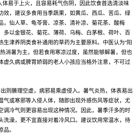
人体易于上火，且容易耗气伤阴，因此饮食首选清淡味
功效，建议多食用当季蔬果，如黄瓜、西瓜、苦瓜、绿
品，仙人草、龟苓膏、凉茶、清补凉、菊花茶、酸梅
，多以金银花、菊花、薄荷、乌梅、白茅根、荷叶、百
热生津养阴类食补通用的草药为主要原料。中医认为“阳
清热消暑为主，但若食用寒凉过度，虽然能够解暑，但也
体虚久病或脾胃娇弱的老人小孩应当格外注意，不可过
汗出则腠理空虚，病邪易乘虚侵入。暑气炎热，体表易出
湿气或寒邪等入侵人体，随即出现外感伤风等症状，尤
空调冷气则更容易出现这种情况。因此，暑季汗多的时
头洗澡，更不宜直接对着冷风口。建议饮用常温水，待
凉品。