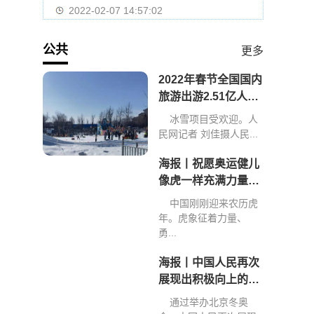
2022-02-07 14:57:02
公共
更多
2022年春节全国国内
旅游出游2.51亿人次
旅游收入2891.98亿
冰雪项目受欢迎。人
元
民网记者 刘佳摄人民...
海报丨祝愿奥运健儿
像虎一样充满力量、
创造佳绩
中国刚刚迎来农历虎
年。虎象征着力量、
勇...
海报丨中国人民再次
展现出积极向上的精
神和力量
通过举办北京冬奥