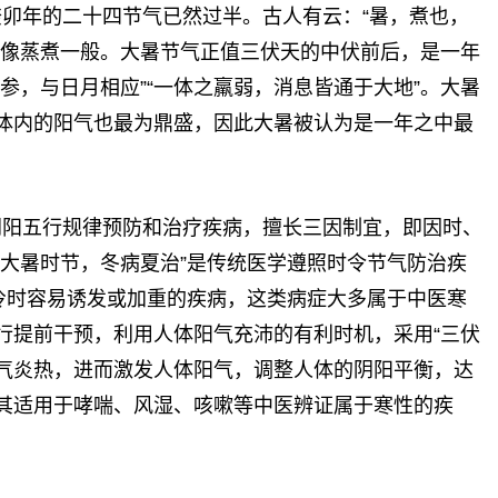
癸卯年的二十四节气已然过半。古人有云：“暑，煮也，
得像蒸煮一般。大暑节气正值三伏天的中伏前后，是一年
参，与日月相应”“一体之羸弱，消息皆通于大地”。大暑
体内的阳气也最为鼎盛，因此大暑被认为是一年之中最
阴阳五行规律预防和治疗疾病，擅长三因制宜，即因时、
“大暑时节，冬病夏治”是传统医学遵照时令节气防治疾
寒冷时容易诱发或加重的疾病，这类病症大多属于中医寒
行提前干预，利用人体阳气充沛的有利时机，采用“三伏
暑气炎热，进而激发人体阳气，调整人体的阴阳平衡，达
其适用于哮喘、风湿、咳嗽等中医辨证属于寒性的疾