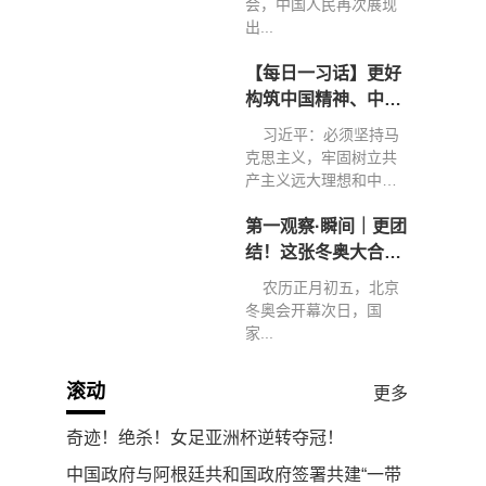
会，中国人民再次展现
出...
【每日一习话】更好
构筑中国精神、中国
价值、中国力量
习近平：必须坚持马
克思主义，牢固树立共
产主义远大理想和中国
特色...
第一观察·瞬间｜更团
结！这张冬奥大合影
弥足珍贵
农历正月初五，北京
冬奥会开幕次日，国
家...
滚动
更多
奇迹！绝杀！女足亚洲杯逆转夺冠！
中国政府与阿根廷共和国政府签署共建“一带