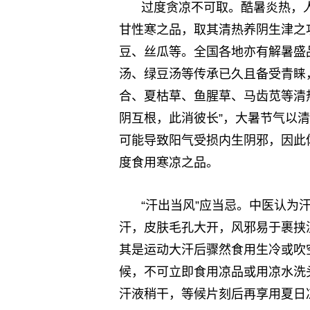
过度贪凉不可取。酷暑炎热，
甘性寒之品，取其清热养阴生津之
豆、丝瓜等。全国各地亦有解暑盛
汤、绿豆汤等传承已久且备受青睐
合、夏枯草、鱼腥草、马齿苋等清
阴互根，此消彼长”，大暑节气以
可能导致阳气受损内生阴邪，因此
度食用寒凉之品。
“汗出当风”应当忌。中医认为
汗，皮肤毛孔大开，风邪易于裹挟
其是运动大汗后骤然食用生冷或吹
候，不可立即食用凉品或用凉水洗
汗液稍干，等候片刻后再享用夏日