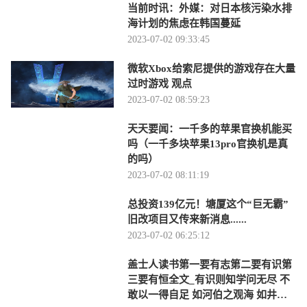
当前时讯：外媒：对日本核污染水排
海计划的焦虑在韩国蔓延
2023-07-02 09:33:45
微软Xbox给索尼提供的游戏存在大量
过时游戏 观点
2023-07-02 08:59:23
天天要闻：一千多的苹果官换机能买
吗（一千多块苹果13pro官换机是真
的吗）
2023-07-02 08:11:19
总投资139亿元！塘厦这个“巨无霸”
旧改项目又传来新消息......
2023-07-02 06:25:12
盖士人读书第一要有志第二要有识第
三要有恒全文_有识则知学问无尽 不
敢以一得自足 如河伯之观海 如井蛙