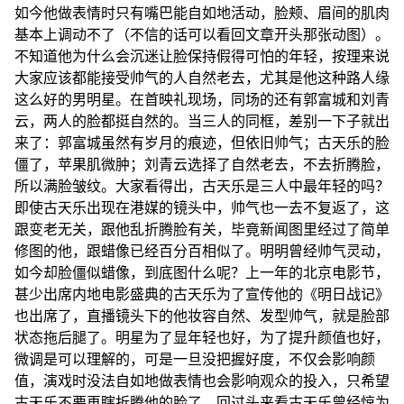
如今他做表情时只有嘴巴能自如地活动，脸颊、眉间的肌肉
基本上调动不了（不信的话可以看回文章开头那张动图）。
不知道他为什么会沉迷让脸保持假得可怕的年轻，按理来说
大家应该都能接受帅气的人自然老去，尤其是他这种路人缘
这么好的男明星。在首映礼现场，同场的还有郭富城和刘青
云，两人的脸都挺自然的。当三人的同框，差别一下子就出
来了：郭富城虽然有岁月的痕迹，但依旧帅气；古天乐的脸
僵了，苹果肌微肿；刘青云选择了自然老去，不去折腾脸，
所以满脸皱纹。大家看得出，古天乐是三人中最年轻的吗？
即使古天乐出现在港媒的镜头中，帅气也一去不复返了，这
跟变老无关，跟他乱折腾脸有关，毕竟新闻图里经过了简单
修图的他，跟蜡像已经百分百相似了。明明曾经帅气灵动，
如今却脸僵似蜡像，到底图什么呢？上一年的北京电影节，
甚少出席内地电影盛典的古天乐为了宣传他的《明日战记》
也出席了，直播镜头下的他妆容自然、发型帅气，就是脸部
状态拖后腿了。明星为了显年轻也好，为了提升颜值也好，
微调是可以理解的，可是一旦没把握好度，不仅会影响颜
值，演戏时没法自如地做表情也会影响观众的投入，只希望
古天乐不要再瞎折腾他的脸了。回过头来看古天乐曾经惊为