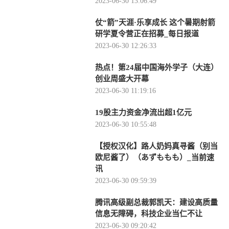
2023-06-30 13:06:49
仗“箭”天涯·乐享成长 这个暑期射箭
研学夏令营正在招募_每日报道
2023-06-30 12:26:33
热点！第24届中国海外学子（大连）
创业周盛大开幕
2023-06-30 11:19:16
19股主力资金净流出超1亿元
2023-06-30 10:55:48
【授权汉化】路人奶妈真寻酱（别当
欧尼酱了）（あずももも）_当前速
讯
2023-06-30 09:59:39
腾讯高级副总裁郭凯天：建设高质量
信息无障碍，科技企业当仁不让
2023-06-30 09:20:42