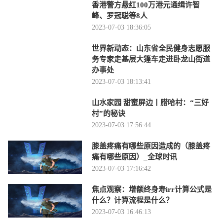
香港警方悬红100万港元通缉许智
峰、罗冠聪等8人
2023-07-03 18:36:05
世界新动态：山东省全民健身志愿服
务专家走基层大篷车走进卧龙山街道
办事处
2023-07-03 18:13:41
山水家园 甜蜜屏边丨腊哈村：“三好
村”的秘诀
2023-07-03 17:56:44
膝盖疼痛有哪些原因造成的（膝盖疼
痛有哪些原因）_全球时讯
2023-07-03 17:16:42
焦点观察：增额终身寿irr计算公式是
什么？计算流程是什么？
2023-07-03 16:46:13