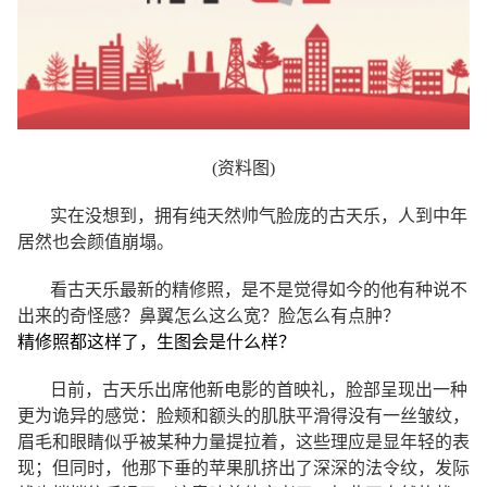
(资料图)
实在没想到，拥有纯天然帅气脸庞的古天乐，人到中年
居然也会颜值崩塌。
看古天乐最新的精修照，是不是觉得如今的他有种说不
出来的奇怪感？鼻翼怎么这么宽？脸怎么有点肿？
精修照都这样了，生图会是什么样？
日前，古天乐出席他新电影的首映礼，脸部呈现出一种
更为诡异的感觉：脸颊和额头的肌肤平滑得没有一丝皱纹，
眉毛和眼睛似乎被某种力量提拉着，这些理应是显年轻的表
现；但同时，他那下垂的苹果肌挤出了深深的法令纹，发际