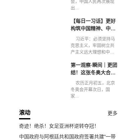
会，中国人民再次展现
出...
【每日一习话】更好
构筑中国精神、中国
价值、中国力量
习近平：必须坚持马
克思主义，牢固树立共
产主义远大理想和中国
特色...
第一观察·瞬间｜更团
结！这张冬奥大合影
弥足珍贵
农历正月初五，北京
冬奥会开幕次日，国
家...
滚动
更多
奇迹！绝杀！女足亚洲杯逆转夺冠！
中国政府与阿根廷共和国政府签署共建“一带