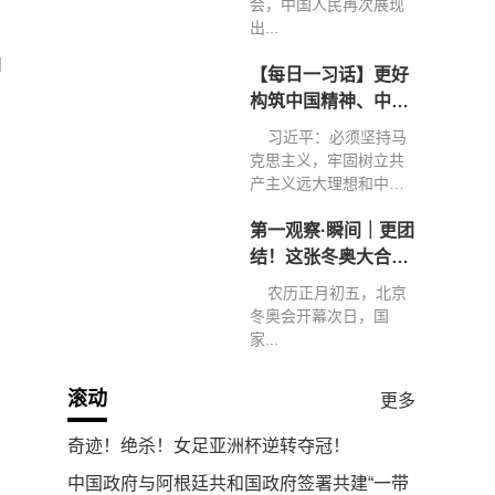
会，中国人民再次展现
出...
和
【每日一习话】更好
构筑中国精神、中国
价值、中国力量
习近平：必须坚持马
克思主义，牢固树立共
产主义远大理想和中国
特色...
第一观察·瞬间｜更团
结！这张冬奥大合影
弥足珍贵
农历正月初五，北京
冬奥会开幕次日，国
家...
滚动
更多
奇迹！绝杀！女足亚洲杯逆转夺冠！
中国政府与阿根廷共和国政府签署共建“一带