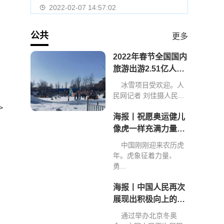
2022-02-07 14:57:02
公共
更多
2022年春节全国国内
旅游出游2.51亿人次
旅游收入2891.98亿
冰雪项目受欢迎。人
元
民网记者 刘佳摄人民...
>
海报丨祝愿奥运健儿
像虎一样充满力量、
创造佳绩
中国刚刚迎来农历虎
年。虎象征着力量、
勇...
海报丨中国人民再次
展现出积极向上的精
神和力量
通过举办北京冬奥