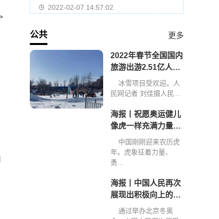
2022-02-07 14:57:02
>
公共
更多
2022年春节全国国内
旅游出游2.51亿人次
旅游收入2891.98亿
冰雪项目受欢迎。人
元
民网记者 刘佳摄人民...
海报丨祝愿奥运健儿
像虎一样充满力量、
创造佳绩
中国刚刚迎来农历虎
年。虎象征着力量、
和
勇...
海报丨中国人民再次
展现出积极向上的精
神和力量
通过举办北京冬奥