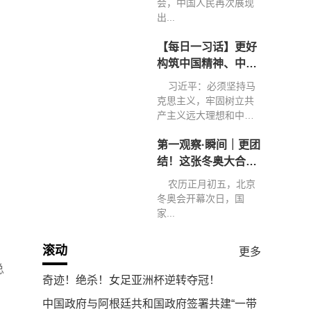
会，中国人民再次展现
出...
【每日一习话】更好
构筑中国精神、中国
价值、中国力量
习近平：必须坚持马
克思主义，牢固树立共
产主义远大理想和中国
特色...
第一观察·瞬间｜更团
结！这张冬奥大合影
弥足珍贵
农历正月初五，北京
冬奥会开幕次日，国
家...
滚动
更多
总
奇迹！绝杀！女足亚洲杯逆转夺冠！
中国政府与阿根廷共和国政府签署共建“一带