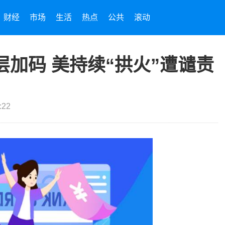
财经
市场
生活
热点
公共
滚动
加码 美持续“拱火”遭谴责
:22