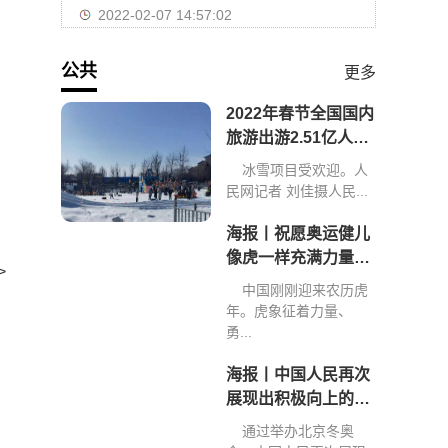
2022-02-07 14:57:02
公共
更多
2022年春节全国国内
旅游出游2.51亿人次
旅游收入2891.98亿
冰雪项目受欢迎。人
元
民网记者 刘佳摄人民...
海报丨祝愿奥运健儿
像虎一样充满力量、
>
创造佳绩
中国刚刚迎来农历虎
年。虎象征着力量、
勇...
海报丨中国人民再次
展现出积极向上的精
神和力量
通过举办北京冬奥