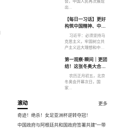
会，中国人民再次展现
出...
【每日一习话】更好
构筑中国精神、中国
和
价值、中国力量
习近平：必须坚持马
克思主义，牢固树立共
产主义远大理想和中国
特色...
第一观察·瞬间｜更团
结！这张冬奥大合影
弥足珍贵
农历正月初五，北京
冬奥会开幕次日，国
家...
滚动
更多
奇迹！绝杀！女足亚洲杯逆转夺冠！
中国政府与阿根廷共和国政府签署共建“一带