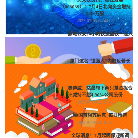
天天快资讯：顺控发展
（003039）：7月4日北向资金增持
5.33万股
2023-07-05 04:44:03
鼎城公安24小时快速破获一起入
室盗窃案 环球快资讯
2023-07-05 01:56:26
厦门这名“镜面人”内脏反着长
医生手术也得反着来
2023-07-04 23:37:18
奥迪威：达晨旗下两只基金拟合
计减持不超4.96%公司股份
2023-07-04 22:21:42
英国首相苏纳克_每日精选
2023-07-04 21:31:17
全球消息！7月起医保迎新调