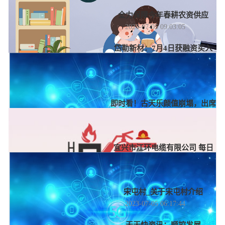
全力保障今年春耕农资供应
2023-07-05 09:03:05
岱勒新材：7月4日获融资买入
2586.37万元，占当日流入资金比例
20.11%-今热点
2023-07-05 08:37:11
即时看！古天乐颜值崩塌，出席
活动被嘲脸僵似三星堆
2023-07-05 07:45:48
宜兴市江环电缆有限公司 每日
速递
2023-07-05 06:58:43
宋屯村_关于宋屯村介绍
2023-07-05 06:17:44