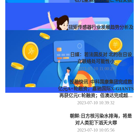
一名儿童落水6人溺亡 4名女孩
落水1人不幸溺亡 基本情况讲解
2023-07-10 11:57:34
扭矩传感器行业发展趋势分析及
行业发展建议
2023-07-10 11:34:24
日媒：若法国反对 北约在日设
立联络处可能性小
2023-07-10 11:00:29
投融快讯 |中科国康集团完成数
亿元A+轮融资；嘉驰国际X-GIANTS
再获亿元C轮融资；佰澳达完成超亿
元新一轮融资
2023-07-10 10:39:32
朝鲜:日方核污染水排海，将是
对人类犯下滔天大罪
2023-07-10 10:05:56