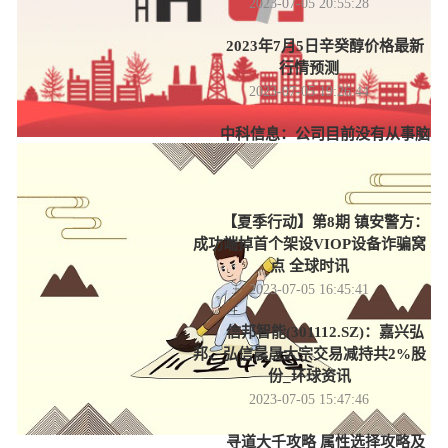
2023-07-05 20:55:28
2023年7月5日辛癸醇价格最新
行情预测
2023-07-05 19:26:44
中科信息：公司目前没有从事脑
机接口技术与设备研发 当前通讯
2023-07-05 18:00:37
【夏季行动】第8期 镇安警方：
成功端掉首个架设VIOP设备诈骗窝
点 全球时讯
2023-07-05 16:45:41
信邦智能(301112.SZ)：嘉兴弘
邦、弘信晨晟大宗交易减持共2%股
份_环球资讯
2023-07-05 15:47:46
寻道大千攻略 属性选择攻略及