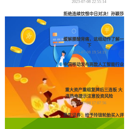
2023-07-08 22:55:14
拒绝连续饮恨中日对决！孙颖莎
3-2早田希娜，半决赛静待王曼昱！
2023-07-08 21:31:48
缓解腰酸背痛，这组动作了解一
下
2023-07-08 19:54:19
中国移动发布两款人工智能行业
大模型
2023-07-08 18:40:49
重大资产重组复牌后三连板 大
连热电提示注意投资风险
2023-07-08 17:07:56
民生证券：给予玲珑轮胎买入评
级
2023-07-08 16:07:02