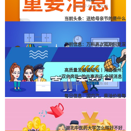
2023-07-04 13:20:20
当前头条：送给母亲节的是什么
花_哪些花适合母亲节送给妈妈
2023-07-04 12:33:33
当前信息：万科再次延期回复深
交所向特定对象发行A股股票问询函
2023-07-04 12:15:49
高质量发展调研行丨海南儋州：
“双向奔赴”的共享农庄 全球消息
2023-07-04 11:26:44
每日信息：国内汽、柴油价格每
吨分别降低55元和50元 短期来看油
价仍可能偏弱运行
2023-07-04 11:00:05
湖北中医药大学怎么样好不好_