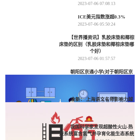
2023-07-06 07:08:13
ICE美元指数涨超0.3%
2023-07-06 05:50:24
【世界播资讯】乳胶床垫和椰棕
床垫的区别（乳胶床垫和椰棕床垫哪
个好）
2023-07-06 01:57:57
朝阳区京通小学(对于朝阳区京
通小学简单介绍)_今日快看
2023-07-05 22:47:34
金新： 上海语文名师影响力越
来越小是好事！|聚焦
2023-07-05 21:47:19
我国科学家发现超酸性火山-热
液系统富含氢气并孕育化能生态系统