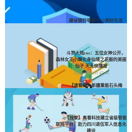
收入实现“双过半”
2023-07-06 12:37:08
建设银行举办“717美好生活
节”，以新金融力量助力人民美好生
活
2023-07-06 12:22:43
斗罗大陆cos：五位女神公开，
森林女王小舞化身仙境之花般的美丽
仙子 天天快播报
2023-07-06 11:47:46
【速看料】新疆重能石头梅
2×100万千瓦煤电项目相关的10项招
标
2023-07-06 11:22:53
【独家】奥看科技建立省级智能
联网平台，助力四川退伍军人信息化
建设