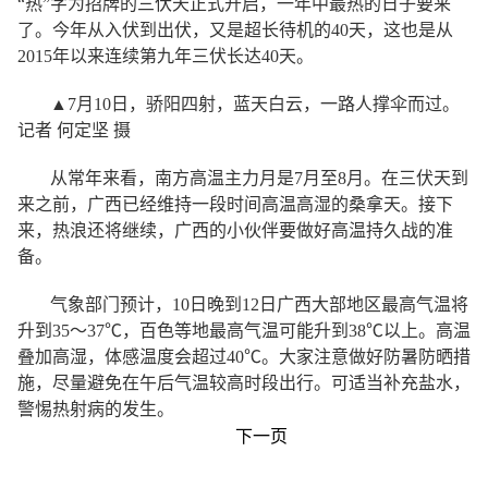
“热”字为招牌的三伏天正式开启，一年中最热的日子要来
了。今年从入伏到出伏，又是超长待机的40天，这也是从
2015年以来连续第九年三伏长达40天。
▲7月10日，骄阳四射，蓝天白云，一路人撑伞而过。
记者 何定坚 摄
从常年来看，南方高温主力月是7月至8月。在三伏天到
来之前，广西已经维持一段时间高温高湿的桑拿天。接下
来，热浪还将继续，广西的小伙伴要做好高温持久战的准
备。
气象部门预计，10日晚到12日广西大部地区最高气温将
升到35～37℃，百色等地最高气温可能升到38℃以上。高温
叠加高湿，体感温度会超过40℃。大家注意做好防暑防晒措
施，尽量避免在午后气温较高时段出行。可适当补充盐水，
警惕热射病的发生。
下一页