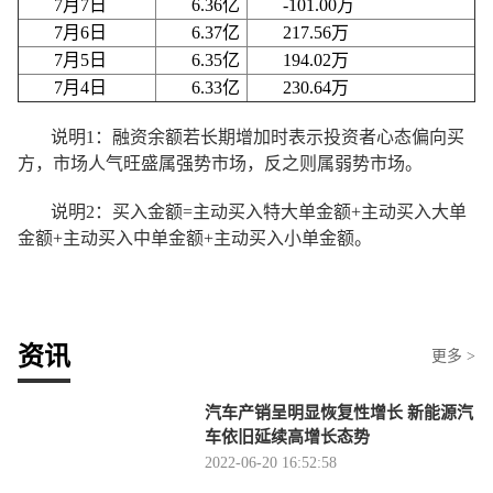
7月7日
6.36亿
-101.00万
7月6日
6.37亿
217.56万
7月5日
6.35亿
194.02万
7月4日
6.33亿
230.64万
说明1：融资余额若长期增加时表示投资者心态偏向买
方，市场人气旺盛属强势市场，反之则属弱势市场。
说明2：买入金额=主动买入特大单金额+主动买入大单
金额+主动买入中单金额+主动买入小单金额。
资讯
更多 >
汽车产销呈明显恢复性增长 新能源汽
车依旧延续高增长态势
2022-06-20 16:52:58