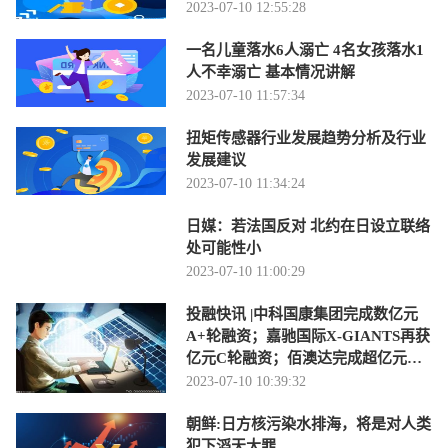
2023-07-10 12:55:28
一名儿童落水6人溺亡 4名女孩落水1
人不幸溺亡 基本情况讲解
2023-07-10 11:57:34
扭矩传感器行业发展趋势分析及行业
发展建议
2023-07-10 11:34:24
日媒：若法国反对 北约在日设立联络
处可能性小
2023-07-10 11:00:29
投融快讯 |中科国康集团完成数亿元
A+轮融资；嘉驰国际X-GIANTS再获
亿元C轮融资；佰澳达完成超亿元新
一轮融资
2023-07-10 10:39:32
朝鲜:日方核污染水排海，将是对人类
犯下滔天大罪