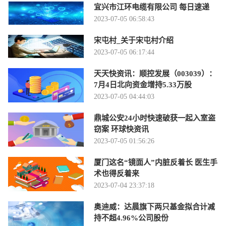
宜兴市江环电缆有限公司 每日速递
2023-07-05 06:58:43
宋屯村_关于宋屯村介绍
2023-07-05 06:17:44
天天快资讯：顺控发展（003039）：
7月4日北向资金增持5.33万股
2023-07-05 04:44:03
鼎城公安24小时快速破获一起入室盗
窃案 环球快资讯
2023-07-05 01:56:26
厦门这名“镜面人”内脏反着长 医生手
术也得反着来
2023-07-04 23:37:18
奥迪威：达晨旗下两只基金拟合计减
持不超4.96%公司股份