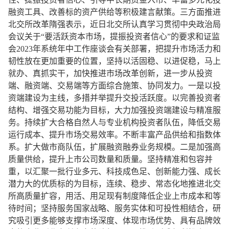
融资工具、改善标的资产供给等积极建言献策。三方面推进
北交所改革隋强表示，近日北交所认真学习贯彻中央政治局
会议关于“要活跃资本市场，提振投资者信心”的要求和证监
会2023年系统年中工作座谈会有关部署，把提升市场活力和
韧性放在更加重要的位置，坚持以活固稳、以进促稳，马上
就办、真抓实干，加快推进市场改革创新，进一步从投资
端、融资端、交易端等方面综合施策、协同发力。一是以投
资端建设为主线，多措并举提升交投活跃度。以完善投资者
结构、增强交易功能为目标，大力加强投资端建设与精准服
务。持续扩大合格自然人与专业机构投资者队伍，降低交易
运行成本、提升市场交易效率。不断丰富产品供给和指数体
系。扩大做市商队伍，扩展融资融券业务规模。二是加强高
质量供给，提升上市公司数量和质量。坚持精准和包容并
重，以汇聚一批行业多元、科技成色足、创新能力强、成长
潜力大的优质标的为目标，连续、稳步、常态化地推进北交
所高质量扩容，用活、用足现有制度降低企业上市成本和等
待时间；坚持服务国家战略、服务实体和可投性相结合，研
究吸引更多能够支撑市场深度、体现市场优势、具有品牌效