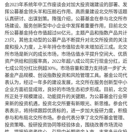
会2023年系统年中工作座谈会对加大投资端建设的部署、发
挥公募基金领头羊和压舱石作用、高质量建设北交所等话题
认真研讨、出谋划策。隋强介绍，公募基金在参与北交所市
场建设、服务创新型中小企业中发挥着重要作用，目前北交
所公募基金持仓市值超过60亿元，主题产品和指数产品共计
23只，其他主动型的公募产品不断提升对北交所投资的关注
度和投入力度，上半年持仓市值较去年末增加近三成。北交
所市场是新兴的成长市场，市场估值水平提升空间大、优质
资产供给和回报率高，2022年超八成公司实行现金分红，近
七成公司分红比例超30%，市场容量和潜力支持进一步扩大
基金产品规模、创设指数投资和风险管理工具。基金公司代
表认为，经过一年多的建设发展，北交所在服务创新型中小
企业方面初显成效，良好的市场生态初步形成。目前，北交
所正处于规模建设、功能提升的关键期，为公募基金行业带
来新的投资机遇，投资北交所要有新眼光、新思维。参会代
表表示，将持续跟踪优质标的，进一步加大投研力度，积极
参与和布局北交所市场。参会代表分享了北交所基金管理、
投资策略、投研投资协同等经验体会，围绕改善市场流动
性、提振投资者信心、引导中长期资金入市、丰富多元化投