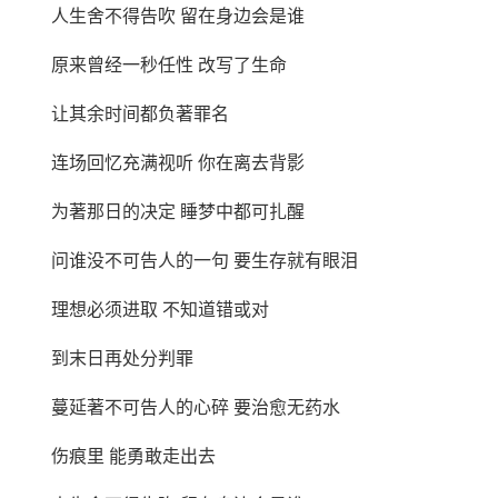
人生舍不得告吹 留在身边会是谁
原来曾经一秒任性 改写了生命
让其余时间都负著罪名
连场回忆充满视听 你在离去背影
为著那日的决定 睡梦中都可扎醒
问谁没不可告人的一句 要生存就有眼泪
理想必须进取 不知道错或对
到末日再处分判罪
蔓延著不可告人的心碎 要治愈无药水
伤痕里 能勇敢走出去