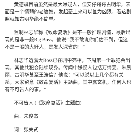
黄德斌目前虽然是最大嫌疑人，但安仔哥哥古明华，表
面是一个懦弱的老婆奴，发起恶上来可以甚为凶狠，看这剧
照就知古明华绝不简单。
监制林志华称《致命复活》是不一般推理剧情，最后出
现的是非一般Big Boss，他说:“我不敢说你们估不到，但这
不是一般的大奸人，是发人深省的！”
林志华透露大Boss已在剧中亮相，下周第一个罪犯会出
现，其他共犯会陆续现身。传闻中嫌疑人包括万绮雯、朱晨
丽、古明华甚至王浩信？他说：“可以说以上几个都有关
系，大家留意《致命复活》主题曲，其中露玄机，任何人也
有不可告人的事。”
不可告人 (《致命复活》主题曲)
曲：朱俊杰
词：张美贤