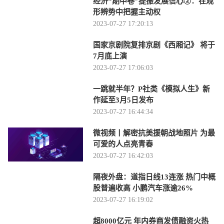
经济“期中卷”提振发展信心②：在观
形辨势中把握主动权
2023-07-27 17:20:13
国家京剧院复排京剧《西厢记》 将于
7月底上演
2023-07-27 17:06:03
一跳就半年？P社类《模拟人生》新
作延至3月5日发布
2023-07-27 16:44:34
微视频丨解密抗美援朝战地照片 为最
可爱的人点亮青春
2023-07-27 16:42:03
隔夜外盘：道指日线13连涨 热门中概
股普遍收高 小鹏汽车涨逾26%
2023-07-27 16:19:02
超8000亿元 年内券商发债融资火热