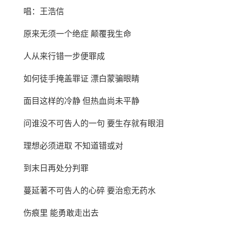
唱：王浩信
原来无须一个绝症 颠覆我生命
人从来行错一步便罪成
如何徒手掩盖罪证 漂白蒙骗眼睛
面目这样的冷静 但热血尚未平静
问谁没不可告人的一句 要生存就有眼泪
理想必须进取 不知道错或对
到末日再处分判罪
蔓延著不可告人的心碎 要治愈无药水
伤痕里 能勇敢走出去