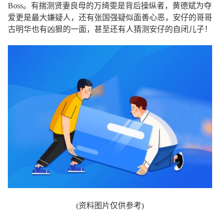
Boss。有揣测贤妻良母的万绮雯是背后操纵者，黄德斌为夺
爱更是最大嫌疑人，还有张国强疑似面善心恶，安仔的哥哥
古明华也有凶狠的一面，甚至还有人猜测安仔的自闭儿子！
(资料图片仅供参考)