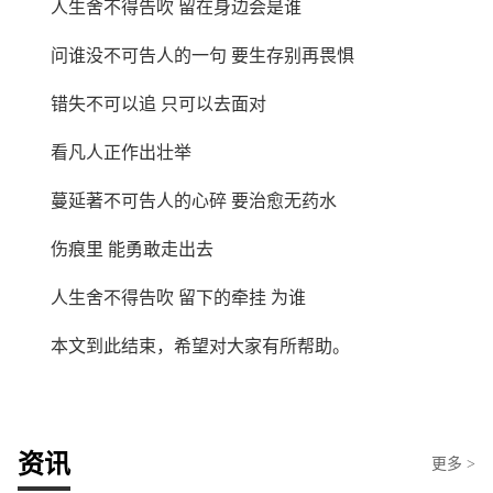
人生舍不得告吹 留在身边会是谁
问谁没不可告人的一句 要生存别再畏惧
错失不可以追 只可以去面对
看凡人正作出壮举
蔓延著不可告人的心碎 要治愈无药水
伤痕里 能勇敢走出去
人生舍不得告吹 留下的牵挂 为谁
本文到此结束，希望对大家有所帮助。
资讯
更多 >