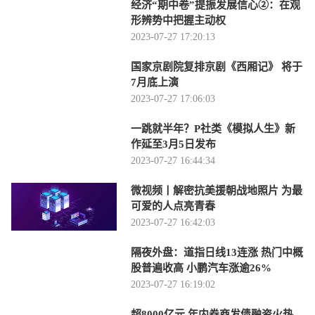
经济“期中卷”提振发展信心②：在观
形辨势中把握主动权
2023-07-27 17:20:13
国家京剧院复排京剧《西厢记》 将于
7月底上演
2023-07-27 17:06:03
一跳就半年？P社类《模拟人生》新
作延至3月5日发布
2023-07-27 16:44:34
微视频丨解密抗美援朝战地照片 为最
可爱的人点亮青春
2023-07-27 16:42:03
隔夜外盘：道指日线13连涨 热门中概
股普遍收高 小鹏汽车涨逾26%
2023-07-27 16:19:02
超8000亿元 年内券商发债融资火热