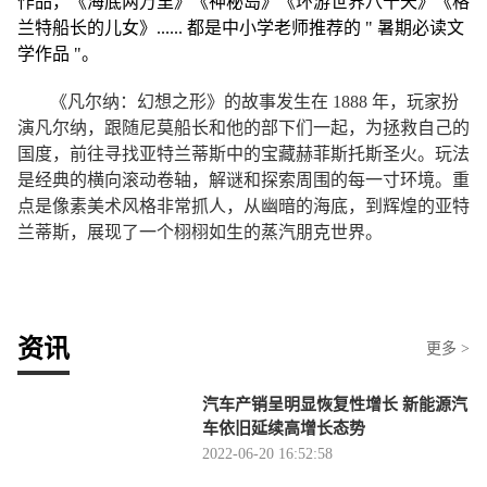
作品，《海底两万里》《神秘岛》《环游世界八十天》《格
兰特船长的儿女》...... 都是中小学老师推荐的 " 暑期必读文
学作品 "。
《凡尔纳：幻想之形》的故事发生在 1888 年，玩家扮
演凡尔纳，跟随尼莫船长和他的部下们一起，为拯救自己的
国度，前往寻找亚特兰蒂斯中的宝藏赫菲斯托斯圣火。玩法
是经典的横向滚动卷轴，解谜和探索周围的每一寸环境。重
点是像素美术风格非常抓人，从幽暗的海底，到辉煌的亚特
兰蒂斯，展现了一个栩栩如生的蒸汽朋克世界。
资讯
更多 >
汽车产销呈明显恢复性增长 新能源汽
车依旧延续高增长态势
2022-06-20 16:52:58