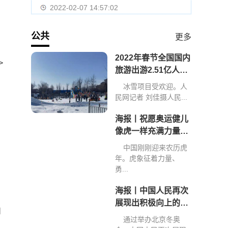
2022-02-07 14:57:02
公共
更多
2022年春节全国国内
>
旅游出游2.51亿人次
旅游收入2891.98亿
冰雪项目受欢迎。人
元
民网记者 刘佳摄人民...
海报丨祝愿奥运健儿
像虎一样充满力量、
创造佳绩
中国刚刚迎来农历虎
年。虎象征着力量、
勇...
海报丨中国人民再次
展现出积极向上的精
和
神和力量
通过举办北京冬奥