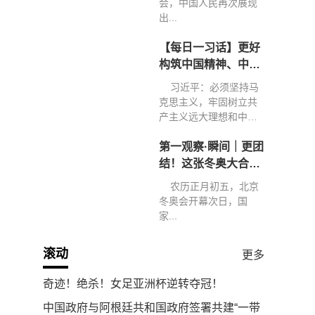
会，中国人民再次展现
出...
【每日一习话】更好
构筑中国精神、中国
价值、中国力量
习近平：必须坚持马
克思主义，牢固树立共
产主义远大理想和中国
特色...
第一观察·瞬间｜更团
结！这张冬奥大合影
弥足珍贵
农历正月初五，北京
冬奥会开幕次日，国
家...
滚动
更多
奇迹！绝杀！女足亚洲杯逆转夺冠！
中国政府与阿根廷共和国政府签署共建“一带