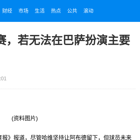
财经
市场
生活
热点
公共
滚动
赛，若无法在巴萨扮演主要
:01
(资料图片)
体育报》报道，尽管哈维坚持让阿布德留下，但球员未来