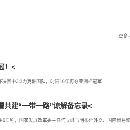
更多 
冠！<
决赛中3:2力克韩国队，时隔16年再夺亚洲杯冠军！
共建“一带一路”谅解备忘录<
委6日称，国家发展改革委主任何立峰与阿根廷外交、国际贸易