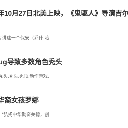
10月27日北美上映，《鬼驱人》导演吉
讲述一个保安（乔什·哈
ug导致多数角色秃头
头,秃头,秃顶,动作游戏,
华裔女孩罗娜
“弘扬中华勤奋美德，创