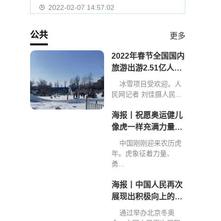
2022-02-07 14:57:02
公共
更多
2022年春节全国国内
旅游出游2.51亿人次
旅游收入2891.98亿
冰雪项目受欢迎。人
元
民网记者 刘佳摄人民...
海报丨祝愿奥运健儿
像虎一样充满力量、
创造佳绩
中国刚刚迎来农历虎
年。虎象征着力量、
勇...
海报丨中国人民再次
展现出积极向上的精
神和力量
通过举办北京冬奥