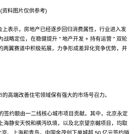
(资料图片仅供参考)
会上表示，房地产已经逐步回归消费属性，行业进入发
略定位，在稳健提升 " 地产开发 + 持有运营 " 双轮
技 " 的两翼赛道中积极拓展，力争形成差异化竞争优势，并
市的高端改善住宅领域保有强大的市场号召力。
 的签约额由一二线核心城市项目贡献。其中，北京永定
上海静安天悦和横沔玖境，以及北京望京樾项目，均取
北京、上海和青岛，中国金茂创下单城超 50 亿元签约销