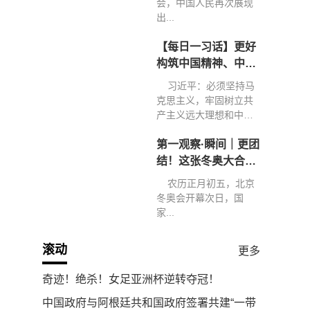
会，中国人民再次展现
出...
【每日一习话】更好
构筑中国精神、中国
价值、中国力量
习近平：必须坚持马
克思主义，牢固树立共
产主义远大理想和中国
特色...
第一观察·瞬间｜更团
结！这张冬奥大合影
弥足珍贵
农历正月初五，北京
冬奥会开幕次日，国
家...
滚动
更多
奇迹！绝杀！女足亚洲杯逆转夺冠！
中国政府与阿根廷共和国政府签署共建“一带