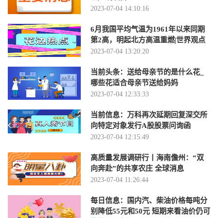
2023-07-04 14:10:16
6月我国平均气温为1961年以来同期
第2高，明起北方高温重燃|世界观点
2023-07-04 13:20:20
当前头条：送给母亲节的是什么花_
哪些花适合母亲节送给妈妈
2023-07-04 12:33:33
当前信息：万科再次延期回复深交所
向特定对象发行A股股票问询函
2023-07-04 12:15:49
高质量发展调研行丨海南儋州：“双
向奔赴”的共享农庄 全球消息
2023-07-04 11:26:44
每日信息：国内汽、柴油价格每吨分
别降低55元和50元 短期来看油价仍可