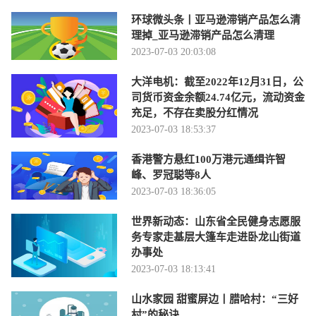
环球微头条丨亚马逊滞销产品怎么清
理掉_亚马逊滞销产品怎么清理
2023-07-03 20:03:08
大洋电机：截至2022年12月31日，公
司货币资金余额24.74亿元，流动资金
充足，不存在卖股分红情况
2023-07-03 18:53:37
香港警方悬红100万港元通缉许智
峰、罗冠聪等8人
2023-07-03 18:36:05
世界新动态：山东省全民健身志愿服
务专家走基层大篷车走进卧龙山街道
办事处
2023-07-03 18:13:41
山水家园 甜蜜屏边丨腊哈村：“三好
村”的秘诀