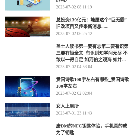
2023-07-02 08:11:19
总投资139亿元！塘厦这个“巨无霸”
旧改项目又传来新消息......
2023-07-02 06:25:12
盖士人读书第一要有志第二要有识第
三要有恒全文_有识则知学问无尽 不
敢以一得自足 如河伯之观海 如井蛙
之窥天 皆-当前时讯
2023-07-02 04:53:04
爱国诗歌100字左右有哪些_爱国诗歌
100字左右
2023-07-02 02:02:04
女人上厕所
2023-07-01 23:11:43
唐DM的NFC钥匙体验，手机真的成
为了钥匙