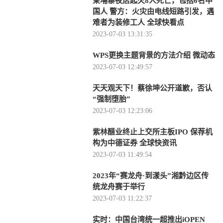
柬埔寨夜店起火8人死亡，包括6名中
国人 警方：火灾由电线短路引发，遇
难者为装修工人 全球快看点
2023-07-03 13:31:35
WPS更换主题背景的方法介绍 微动态
2023-07-03 12:49:57
天天观天下！蔡徐坤公开道歉，否认
“强制堕胎”
2023-07-03 12:23:06
紫林醋业终止上交所主板IPO 保荐机
构为中德证券 全球快资讯
2023-07-03 11:49:54
2023年“赛龙舟·到漾头”湘黔边区传
统龙舟赛于举行
2023-07-03 11:22:37
实时：中国台湾统一超推出iOPEN