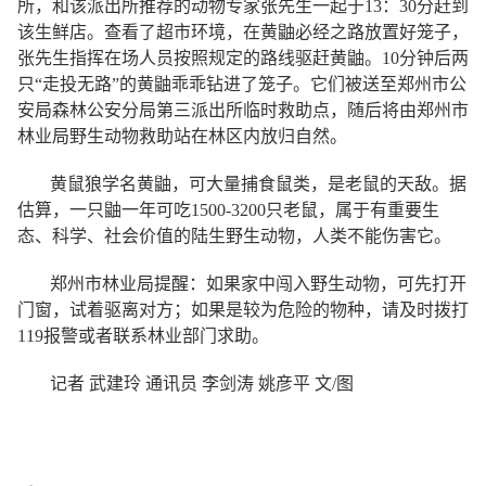
所，和该派出所推荐的动物专家张先生一起于13：30分赶到
该生鲜店。查看了超市环境，在黄鼬必经之路放置好笼子，
张先生指挥在场人员按照规定的路线驱赶黄鼬。10分钟后两
只“走投无路”的黄鼬乖乖钻进了笼子。它们被送至郑州市公
安局森林公安分局第三派出所临时救助点，随后将由郑州市
林业局野生动物救助站在林区内放归自然。
黄鼠狼学名黄鼬，可大量捕食鼠类，是老鼠的天敌。据
估算，一只鼬一年可吃1500-3200只老鼠，属于有重要生
态、科学、社会价值的陆生野生动物，人类不能伤害它。
郑州市林业局提醒：如果家中闯入野生动物，可先打开
门窗，试着驱离对方；如果是较为危险的物种，请及时拨打
119报警或者联系林业部门求助。
记者 武建玲 通讯员 李剑涛 姚彦平 文/图