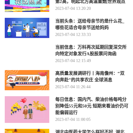
第2高，明起北方高温重燃|世界观点
2023-07-04 13:20:20
当前头条：送给母亲节的是什么花_
哪些花适合母亲节送给妈妈
2023-07-04 12:33:33
当前信息：万科再次延期回复深交所
向特定对象发行A股股票问询函
2023-07-04 12:15:49
高质量发展调研行丨海南儋州：“双
向奔赴”的共享农庄 全球消息
2023-07-04 11:26:44
每日信息：国内汽、柴油价格每吨分
别降低55元和50元 短期来看油价仍可
能偏弱运行
2023-07-04 11:00:05
湖北中医药大学怎么样好不好_湖北