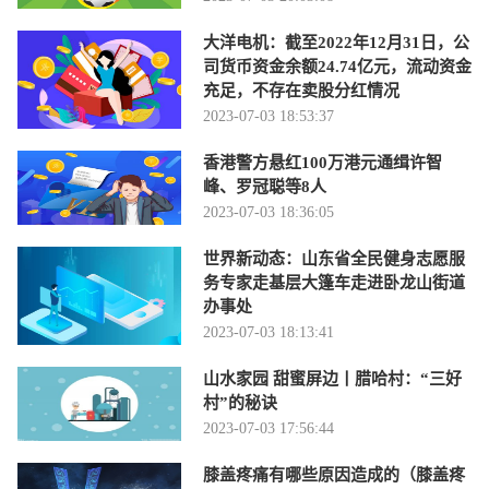
大洋电机：截至2022年12月31日，公
司货币资金余额24.74亿元，流动资金
充足，不存在卖股分红情况
2023-07-03 18:53:37
香港警方悬红100万港元通缉许智
峰、罗冠聪等8人
2023-07-03 18:36:05
世界新动态：山东省全民健身志愿服
务专家走基层大篷车走进卧龙山街道
办事处
2023-07-03 18:13:41
山水家园 甜蜜屏边丨腊哈村：“三好
村”的秘诀
2023-07-03 17:56:44
膝盖疼痛有哪些原因造成的（膝盖疼