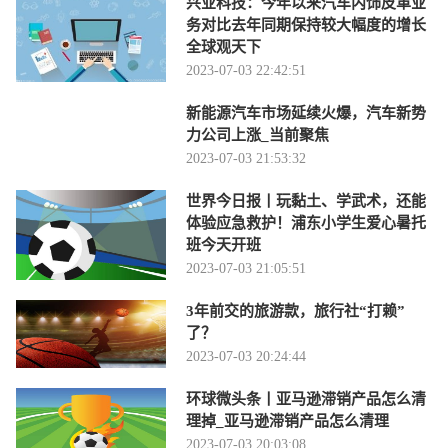
兴业科技：今年以来汽车内饰皮革业
务对比去年同期保持较大幅度的增长
全球观天下
2023-07-03 22:42:51
新能源汽车市场延续火爆，汽车新势
力公司上涨_当前聚焦
2023-07-03 21:53:32
世界今日报丨玩黏土、学武术，还能
体验应急救护！浦东小学生爱心暑托
班今天开班
2023-07-03 21:05:51
3年前交的旅游款，旅行社“打赖”
了？
2023-07-03 20:24:44
环球微头条丨亚马逊滞销产品怎么清
理掉_亚马逊滞销产品怎么清理
2023-07-03 20:03:08