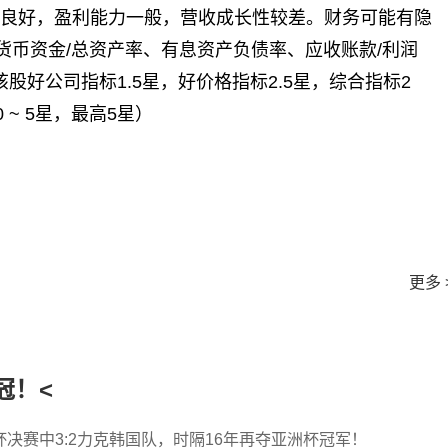
城河良好，盈利能力一般，营收成长性较差。财务可能有隐
货币资金/总资产率、有息资产负债率、应收账款/利润
股好公司指标1.5星，好价格指标2.5星，综合指标2
~ 5星，最高5星）
更多 
冠！<
决赛中3:2力克韩国队，时隔16年再夺亚洲杯冠军！