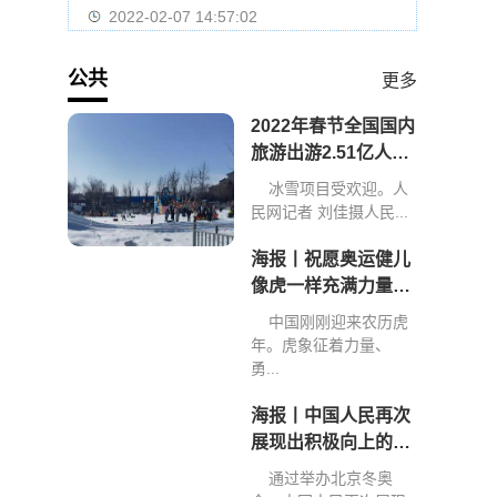
2022-02-07 14:57:02
公共
更多
2022年春节全国国内
旅游出游2.51亿人次
旅游收入2891.98亿
冰雪项目受欢迎。人
元
民网记者 刘佳摄人民...
海报丨祝愿奥运健儿
像虎一样充满力量、
创造佳绩
中国刚刚迎来农历虎
年。虎象征着力量、
勇...
海报丨中国人民再次
展现出积极向上的精
神和力量
通过举办北京冬奥