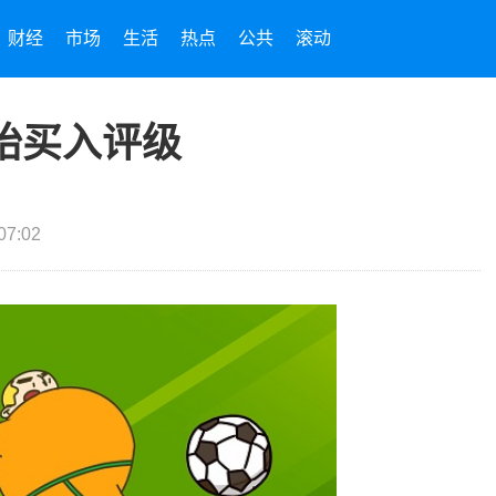
财经
市场
生活
热点
公共
滚动
胎买入评级
07:02