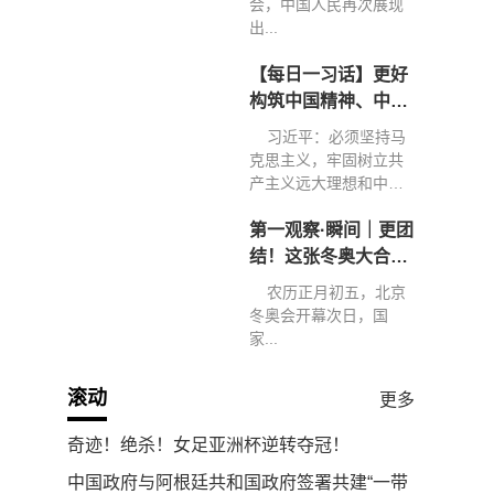
会，中国人民再次展现
出...
【每日一习话】更好
构筑中国精神、中国
价值、中国力量
习近平：必须坚持马
克思主义，牢固树立共
产主义远大理想和中国
特色...
第一观察·瞬间｜更团
结！这张冬奥大合影
弥足珍贵
农历正月初五，北京
冬奥会开幕次日，国
家...
滚动
更多
奇迹！绝杀！女足亚洲杯逆转夺冠！
中国政府与阿根廷共和国政府签署共建“一带