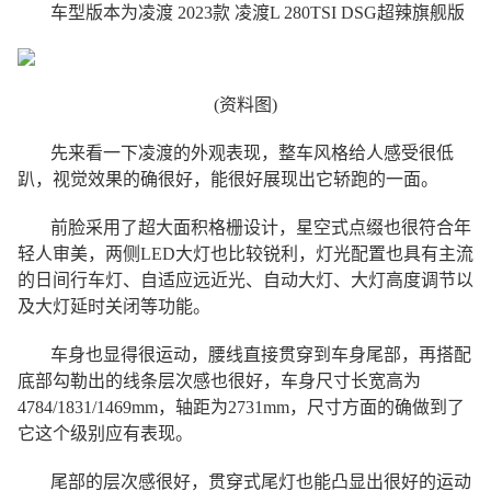
车型版本为凌渡 2023款 凌渡L 280TSI DSG超辣旗舰版
(资料图)
先来看一下凌渡的外观表现，整车风格给人感受很低
趴，视觉效果的确很好，能很好展现出它轿跑的一面。
前脸采用了超大面积格栅设计，星空式点缀也很符合年
轻人审美，两侧LED大灯也比较锐利，灯光配置也具有主流
的日间行车灯、自适应远近光、自动大灯、大灯高度调节以
及大灯延时关闭等功能。
车身也显得很运动，腰线直接贯穿到车身尾部，再搭配
底部勾勒出的线条层次感也很好，车身尺寸长宽高为
4784/1831/1469mm，轴距为2731mm，尺寸方面的确做到了
它这个级别应有表现。
尾部的层次感很好，贯穿式尾灯也能凸显出很好的运动