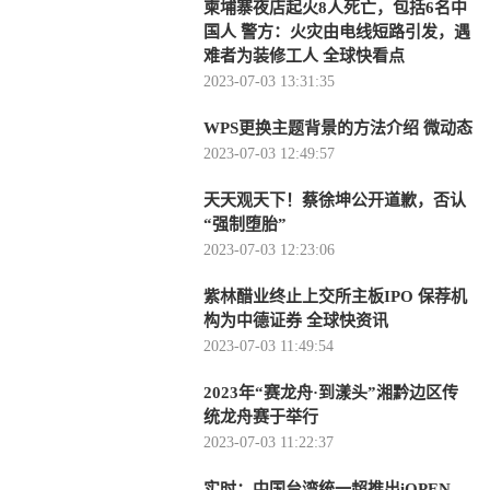
柬埔寨夜店起火8人死亡，包括6名中
国人 警方：火灾由电线短路引发，遇
难者为装修工人 全球快看点
2023-07-03 13:31:35
WPS更换主题背景的方法介绍 微动态
2023-07-03 12:49:57
天天观天下！蔡徐坤公开道歉，否认
“强制堕胎”
2023-07-03 12:23:06
紫林醋业终止上交所主板IPO 保荐机
构为中德证券 全球快资讯
2023-07-03 11:49:54
2023年“赛龙舟·到漾头”湘黔边区传
统龙舟赛于举行
2023-07-03 11:22:37
实时：中国台湾统一超推出iOPEN