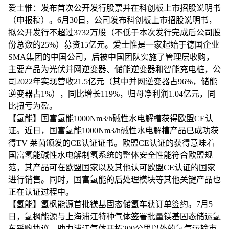
爱士惟：发布首次公开发行股票并在科创板上市招股说明书
（申报稿）。6月30日，公司发布科创板上市招股说明书，
拟公开发行不超过3732万股（不低于本次发行完成后公司股
份总数的25%）募资15亿元。爱士惟是一家起始于德国企业
SMA集团的中国公司，后被中国团队实施了管理层收购，
主要产品为光伏并网逆变器、储能逆变器和智能充电桩，公
司2022年实现营收21.5亿元（其中并网逆变器占96%，储能
逆变器占1%），同比增长119%，归母净利润1.04亿元，同
比扭亏为盈。
【氢能】国富氢能1000Nm3/h碱性水电解槽获得欧盟CE认
证。近日，国富氢能1000Nm3/h碱性水电解槽产品已成功获
得TV 莱茵颁发的CE认证证书。欧盟CE认证的获得意味着
国富氢能碱性水电解制氢系统的整体安全性能符合欧盟规
范，其产品可在欧盟国家以及其他认可欧盟CE认证的国家
进行销售。同时，国富氢能的后处理模块等其他关键产品也
正在认证过程中。
【氢能】氢枫能源首批镁基固态储氢车获订单签约。7月5
日，氢枫能源与上海浦江特种气体签署批量镁基固态储运氢
车采购协议，助力浦江气体开拓200公里以外的氢气运输市