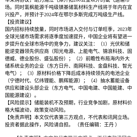
场。同时氢枫能源千吨级镁基储氢材料生产线将于年内在宜
兴投产，并预计于2024年在鄂尔多斯完成万吨级生产线。
【投资建议】
国内招标持续放量，同时市场进入交付与订单旺季，2023年
全球光储市场需求将逐季度加速提升，中国企业将有望进一
步提升在全球市场中的竞争力，建议关注：（1）光伏和储
能逆变器领先供应商（阳光电源、上能电气、锦浪科技、固
德威、德业股份、盛弘股份）；（2）前瞻性布局海内外大
储系统业务的企业（东方日升、南网科技、金盘科技、智光
电气）；（3）原材料价格下降后成本持续领先的电池企业
（宁德时代、亿纬锂能、鹏辉能源）；（4）抽水蓄能设备
供应和建设头部企业（东方电气、中国电建、中国能建、中
国能源建设）。
【风险提示】储能装机不及预期，行业竞争加剧，原材料价
格大幅波动，政策变动风险。
【免责声明】本文仅代表第三方观点，不代表和讯网立场。
投资者据此操作，风险请自担。 （责任编辑：王丹 ）