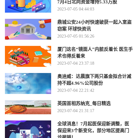
7月4日北向资金增持5.33万股
2023-07-05 04:44:03
鼎城公安24小时快速破获一起入室盗
窃案 环球快资讯
2023-07-05 01:56:26
厦门这名“镜面人”内脏反着长 医生手
术也得反着来
2023-07-04 23:37:18
奥迪威：达晨旗下两只基金拟合计减
持不超4.96%公司股份
2023-07-04 22:21:42
英国首相苏纳克_每日精选
2023-07-04 21:31:17
全球消息！7月起医保迎新调整，医
保迎来3个新变化，部分地区提高门
诊报销！