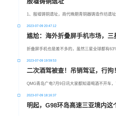
殷墟铸铜遗址
1、殷墟铸铜遗址，商代晚期青铜器铸造作坊遗址
2023-07-09 20:47:12
尴尬：海外折叠屏手机市场，三星
折叠屏手机也是差不多的，虽然三星全球都有63
2023-07-09 19:59:53
二次酒驾被查！吊销驾证，行拘
QMG青岛广电7月9日讯大家都知道喝酒不开车
2023-07-09 18:16:37
明起，G98环岛高速三亚境内这