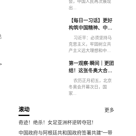
会，中国人民再次展现
出...
【每日一习话】更好
构筑中国精神、中国
价值、中国力量
总
习近平：必须坚持马
克思主义，牢固树立共
产主义远大理想和中国
特色...
第一观察·瞬间｜更团
>
结！这张冬奥大合影
弥足珍贵
农历正月初五，北京
冬奥会开幕次日，国
家...
滚动
更多
奇迹！绝杀！女足亚洲杯逆转夺冠！
中国政府与阿根廷共和国政府签署共建“一带