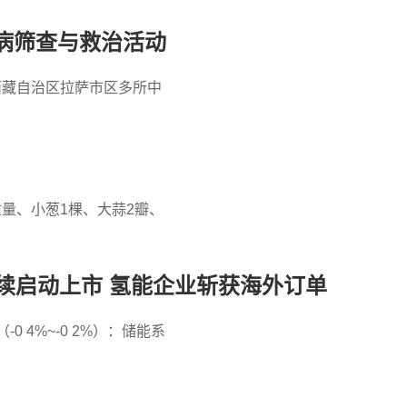
病筛查与救治活动
西藏自治区拉萨市区多所中
量、小葱1棵、大蒜2瓣、
续启动上市 氢能企业斩获海外订单
 4%~-0 2%）：储能系