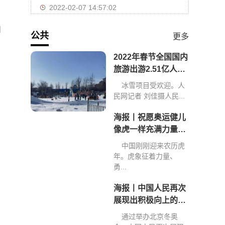
2022-02-07 14:57:02
和
公共
更多
2022年春节全国国内
旅游出游2.51亿人次
旅游收入2891.98亿
冰雪项目受欢迎。人
元
民网记者 刘佳摄人民...
海报丨祝愿奥运健儿
像虎一样充满力量、
创造佳绩
中国刚刚迎来农历虎
年。虎象征着力量、
勇...
海报丨中国人民再次
展现出积极向上的精
神和力量
通过举办北京冬奥