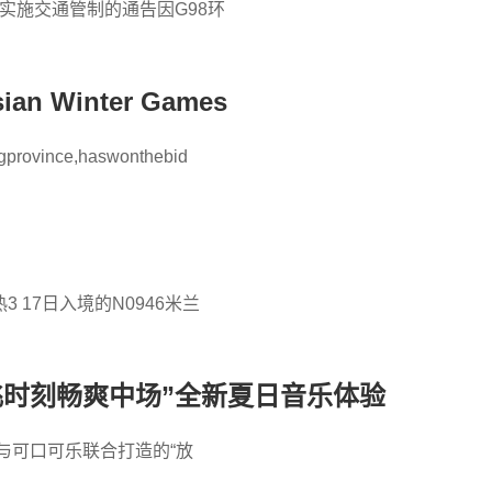
工实施交通管制的通告因G98环
Asian Winter Games
heastChina sHeilongjiangprovince,haswonthebid
17日入境的N0946米兰
飞时刻畅爽中场”全新夏日音乐体验
与可口可乐联合打造的“放