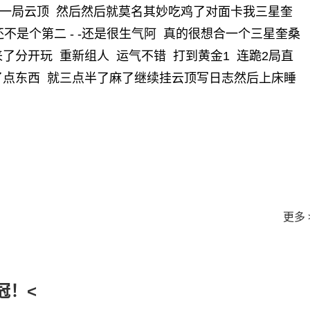
了一局云顶 然后然后就莫名其妙吃鸡了对面卡我三星奎
还不是个第二 - -还是很生气阿 真的很想合一个三星奎桑
了分开玩 重新组人 运气不错 打到黄金1 连跪2局直
了点东西 就三点半了麻了继续挂云顶写日志然后上床睡
更多 
冠！<