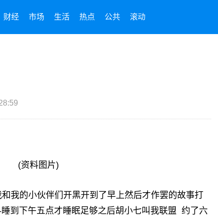
财经
市场
生活
热点
公共
滚动
28:59
(资料图片)
57关于我和我的小伙伴们开黑开到了早上然后才作罢的故事打
 -睡到下午五点才睡眠足够之后胡小七叫我联盟 约了六