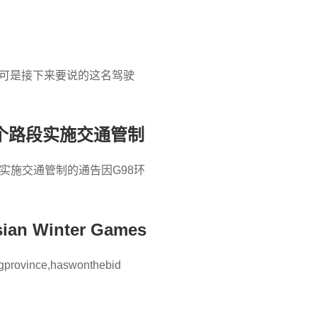
！
，可是接下来要说的这名驾驶
个路段实施交通管制
工实施交通管制的通告因G98环
Asian Winter Games
heastChina sHeilongjiangprovince,haswonthebid