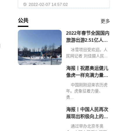
2022-02-07 14:57:02
公共
更多
2022年春节全国国内
旅游出游2.51亿人次
和
旅游收入2891.98亿
冰雪项目受欢迎。人
元
民网记者 刘佳摄人民...
海报丨祝愿奥运健儿
像虎一样充满力量、
创造佳绩
中国刚刚迎来农历虎
年。虎象征着力量、
勇...
海报丨中国人民再次
展现出积极向上的精
神和力量
通过举办北京冬奥