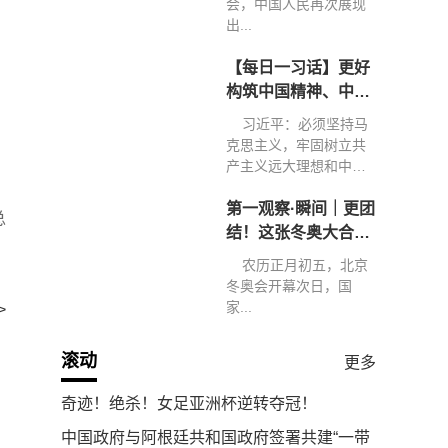
会，中国人民再次展现
出...
【每日一习话】更好
构筑中国精神、中国
价值、中国力量
习近平：必须坚持马
克思主义，牢固树立共
产主义远大理想和中国
特色...
第一观察·瞬间｜更团
总
结！这张冬奥大合影
弥足珍贵
农历正月初五，北京
冬奥会开幕次日，国
家...
>
滚动
更多
奇迹！绝杀！女足亚洲杯逆转夺冠！
中国政府与阿根廷共和国政府签署共建“一带