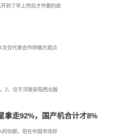
们开黑开到了早上然后才作罢的故
！
本文仅代表合作供稿方观点
。2、位于河南安阳西北殷
拿走92%，国产机合计才8%
%的份额，但在中国市场却