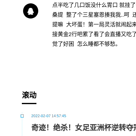
点半吃了几口饭没什么胃口 就挂
桑提 整了个三星塞恩揍我我..呵 
提嘛 大坏蛋！第一局灵活就闹起来
接黄金2行吧累了看了会直播又吃
觉了好困 怎么睡都不够愁。
标签：
滚动
2022-02-07 14:57:45
奇迹！绝杀！女足亚洲杯逆转夺