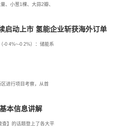
量、小葱1棵、大蒜2瓣、
续启动上市 氢能企业斩获海外订单
 4%~-0 2%）：储能系
都新区进行项目考察，从首
 基本信息讲解
被查】的话题登上了各大平