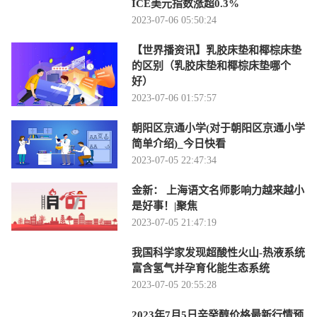
ICE美元指数涨超0.3%
2023-07-06 05:50:24
【世界播资讯】乳胶床垫和椰棕床垫
的区别（乳胶床垫和椰棕床垫哪个
好）
2023-07-06 01:57:57
朝阳区京通小学(对于朝阳区京通小学
简单介绍)_今日快看
2023-07-05 22:47:34
金新： 上海语文名师影响力越来越小
是好事！|聚焦
2023-07-05 21:47:19
我国科学家发现超酸性火山-热液系统
富含氢气并孕育化能生态系统
2023-07-05 20:55:28
2023年7月5日辛癸醇价格最新行情预